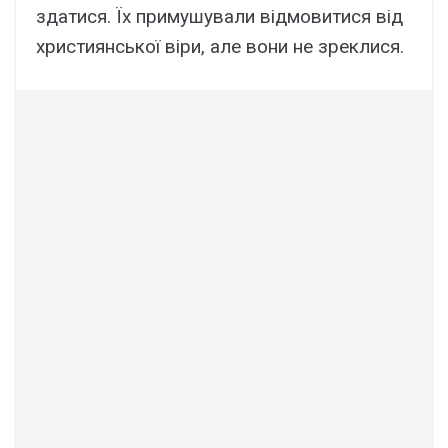
здатися. Їх примушували відмовитися від
християнської віри, але вони не зреклися.