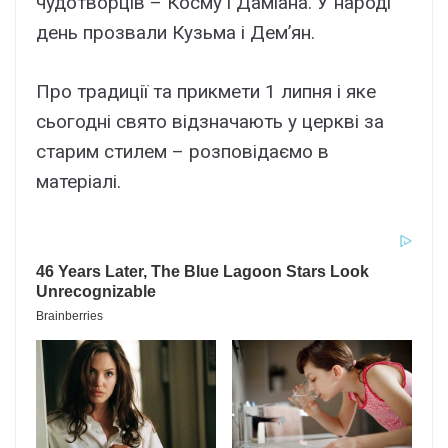
чудотворців – Косму і Даміана. У народі
день прозвали Кузьма і Дем’ян.
Про традиції та прикмети 1 липня і яке
сьогодні свято відзначають у церкві за
старим стилем – розповідаємо в
матеріалі.