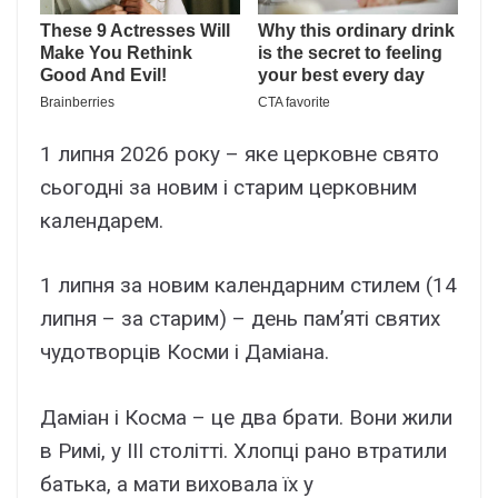
1 липня 2026 року – яке церковне свято
сьогодні за новим і старим церковним
календарем.
1 липня за новим календарним стилем (14
липня – за старим) – день пам’яті святих
чудотворців Косми і Даміана.
Даміан і Косма – це два брати. Вони жили
в Римі, у III столітті. Хлопці рано втратили
батька, а мати виховала їх у