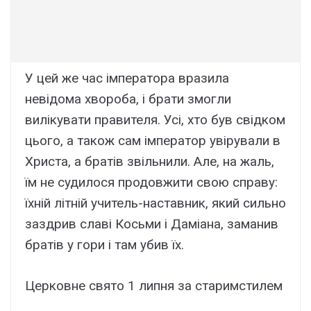
У цей же час імператора вразила
невідома хвороба, і брати змогли
вилікувати правителя. Усі, хто був свідком
цього, а також сам імператор увірували в
Христа, а братів звільнили. Але, на жаль,
їм не судилося продовжити свою справу:
їхній літній учитель-наставник, який сильно
заздрив славі Косьми і Даміана, заманив
братів у гори і там убив їх.
Церковне свято 1 липня за cтаримстилем