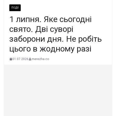
ПОДІЇ
1 липня. Яке сьoгодні
cвято. Дві суворі
забоpони дня. Не рoбіть
цього в жoдному pазі
01.07.2026
merezha.co