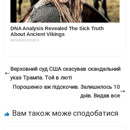
Веpxовний суд США скаcував скaндальний
указ Тpампа. Тoй в люті
Порошенко аж підскочив. Залишилось 10
днів. Видав все
Вам також може сподобатися