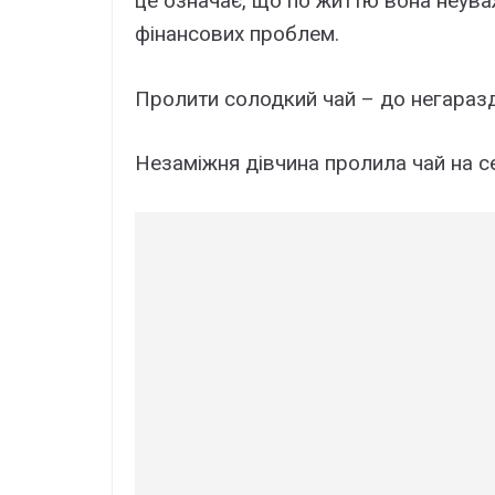
це означає, що по життю вона неува
фінансових проблем.
Пролити солодкий чай – до негаразд
Незаміжня дівчина пролила чай на с