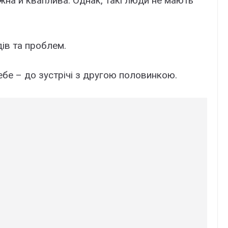
жна й кваплива. Однак, такі люди не мають
ів та проблем.
ебе – до зустрічі з другою половинкою.