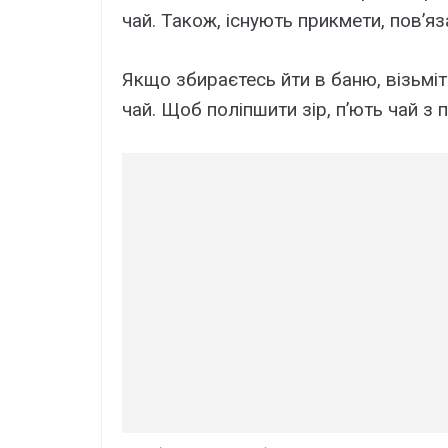
чай. Також, існують прикмети, пов’яза
Якщо збираєтесь йти в баню, візьмі
чай. Щоб поліпшити зір, п’ють чай з 