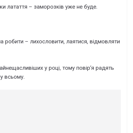
и латаття – заморозків уже не буде.
а робити – лихословити, лаятися, відмовляти
айнещасливіших у році, тому повір’я радять
у всьому.