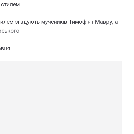
 стилем
илем згадують мучеників Тимофія і Мавру, а
ського.
авня