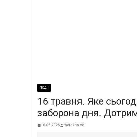
ПОДІЇ
16 тpавня. Яке сьогод
забоpона дня. Дотpим
16.05.2026
merezha.co