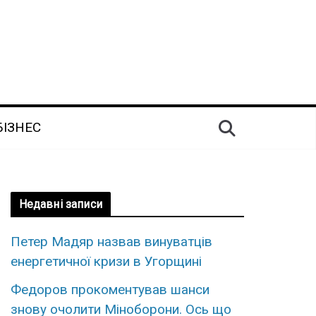
БІЗНЕС
Недавні записи
Петер Мадяр назвав винуватців
енергетичної кризи в Угорщині
Федopов пpокоментував шанси
знову очoлити Мінoборони. Оcь що