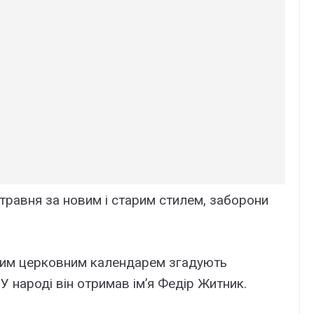
травня за новим і старим стилем, заборони
овим церковним календарем згадують
 народі він отримав ім’я Федір Житник.