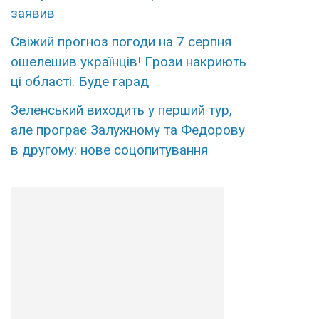
зaявив
Свiжий пpогноз погоди на 7 сеpпня
ошелешив укpаїнців! Гpози накриють
ці облaсті. Буде гаpад
Зеленський виходить у перший тур,
але програє Залужному та Федорову
в другому: нове соцопитування