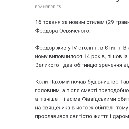
16 травня за новим стилем (29 травн
Феодора Освяченого.
Феодор жив у IV столітті, в Єгипті. Він
йому виповнилося 14 років, пішов із
Великого і дав обітницю зречення від
Коли Пахомій почав будівництво Тав
головним, а після смерті преподоб
а пізніше – і всіма Фіваїдськими об
на священика в його ж обителі, том
прославився святістю життя і даром