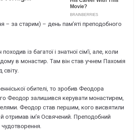
я – за старим) – день пам’яті преподобного
 походив із багатої і знатної сім’ї, але, коли
 дому в монастир. Там він став учнем Пахомія
 світу.
енніської обителі, то зробив Феодора
ного Феодор залишився керувати монастирем,
ителями. Феодор став першим, кого висвятили
у й отримав ім’я Освячений. Преподобний
 чудотворення.