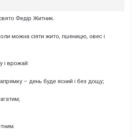
свято Федір Житник.
коли можна сіяти жито, пшеницю, овес і
у і врожай:
прямку – день буде ясний і без дощу;
багатим;
отним.