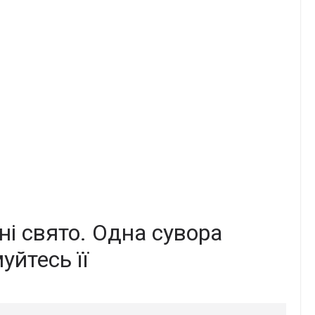
ні cвято. Одна сyвора
уйтесь її