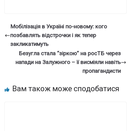
Мобілізація в Україні по-новому: кого
позбавлять відстрочки і як тепер
закликатимуть
Безугла стала “зіркою” на росТБ через
напади на Залужного – її висміяли навіть
пропагандисти
Вам також може сподобатися