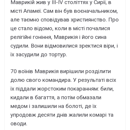
Маврикій жив у III-IV століттях у Сирії, в
місті Апамеї. Сам він був воєначальником,
але таємно сповідував християнство. Про
це стало відомо, коли в місті почалися
релігійні гоніння, Маврикія і його сина
судили. Вони відмовилися зректися віри, і
їх засудили до тортур.
70 воїнів Маврикія вирішили розділити
долю свого командира. У результаті всіх
їх піддали жорстоким покаранням: били,
кидали в багаття, а потім обмазали
медом і залишили на болоті, де їх
упродовж десяти днів жалили комарі та
оводи.