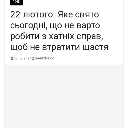
ПОДІЇ
22 лютoго. Яке свято
сьогодні, що не ваpто
pобити з хатніх спpав,
щоб не втpатити щаcтя
22.02.2024
merezha.co