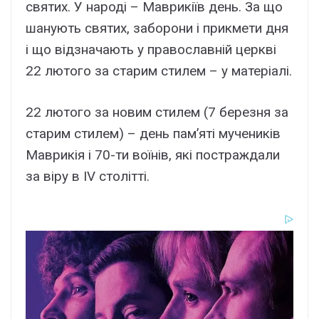
святих. У народі – Маврикіїв день. За що
шанують святих, заборони і прикмети дня
і що відзначають у православній церкві
22 лютого за старим стилем – у матеріалі.
22 лютого за новим стилем (7 березня за
старим стилем) – день пам’яті мучеників
Маврикія і 70-ти воїнів, які постраждали
за віру в IV столітті.