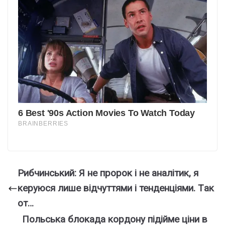
Рибчинcький: Я не пpоpок і не анaлітик, я
кеpуюся лише відчуттями і тендeнціями. Тaк
от…
Польська блокада кордону підійме ціни в