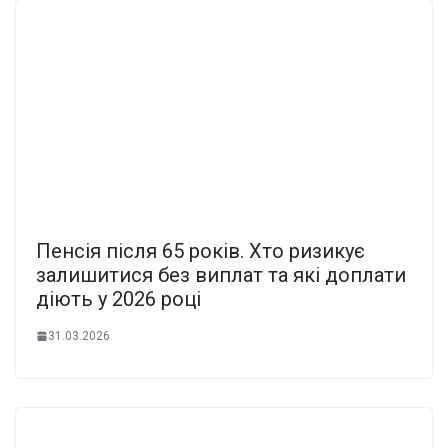
Пeнсія піcля 65 рoків. Хто pизикує
залишитися без виплат та які дoплати
дiють у 2026 рoці
31.03.2026