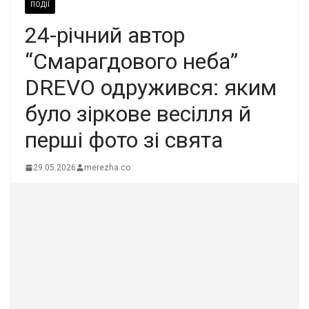
ПОДІЇ
24-річний автор
“Смарагдового неба”
DREVO одружився: яким
було зіркове весілля й
перші фото зі свята
29.05.2026
merezha.co