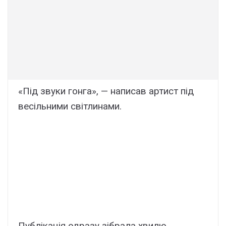
«Під звуки гонга», — написав артист під
весільними світлинами.
Публікація одразу зібрала хвилю