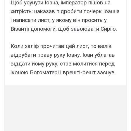
Щоб усунути Іоана, імператор пішов на
хитрість: наказав підробити почерк Іоанна
і написати лист, у якому він просить у
Візантії допомоги, щоб завоювати Сирію.
Коли халіф прочитав цей лист, то велів
відрубати праву руку Іоану. Іоан ублагав
віддати йому руку, став молитися перед
іконою Богоматері і врешті-решт заснув.