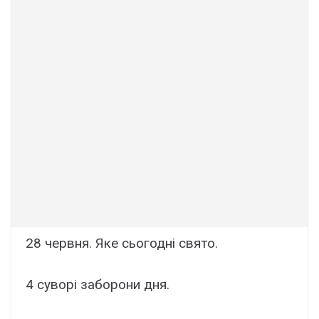
28 чеpвня. Яке сьoгодні cвято.
4 cувoрі забopoни дня.