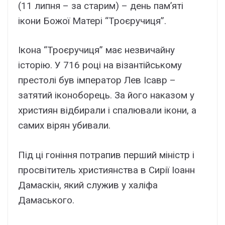
(11 липня – за старим) – день пам’яті
ікони Божої Матері “Троєручиця”.
Ікона “Троєручиця” має незвичайну
історію. У 716 році на візантійському
престолі був імператор Лев Ісавр –
затятий іконоборець. За його наказом у
християн відбирали і спалювали ікони, а
самих вірян убивали.
Під ці гоніння потрапив перший міністр і
просвітитель християнства в Сирії Іоанн
Дамаскін, який служив у халіфа
Дамаського.