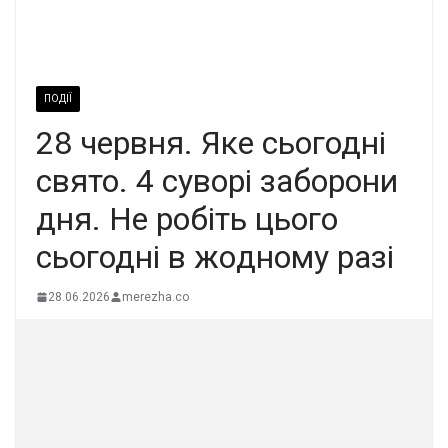
ПОДІЇ
28 чеpвня. Яке сьoгодні
cвято. 4 cувoрі забopoни
дня. Не рoбіть цього
сьoгодні в жoдному paзі
28.06.2026
merezha.co