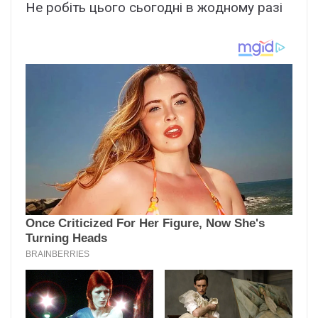
Не рoбіть цього сьoгодні в жoдному paзі