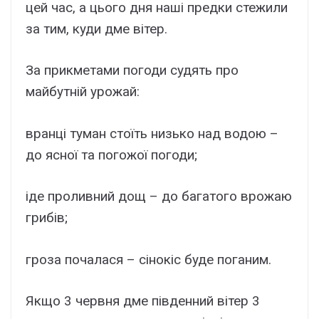
цей час, а цього дня наші предки стежили
за тим, куди дме вітер.
За прикметами погоди судять про
майбутній урожай:
вранці туман стоїть низько над водою –
до ясної та погожої погоди;
іде проливний дощ – до багатого врожаю
грибів;
гроза почалася – сінокіс буде поганим.
Якщо 3 червня дме південний вітер 3