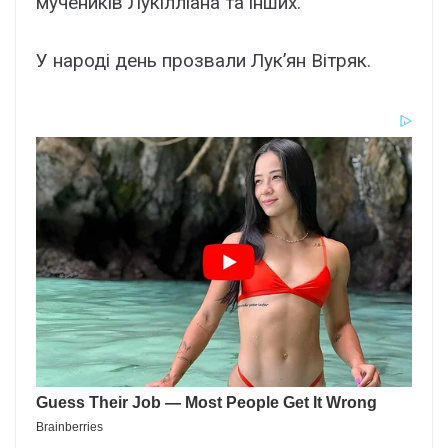
мучеників Лукілліана та інших.
У народі день прозвали Лук’ян Вітряк.