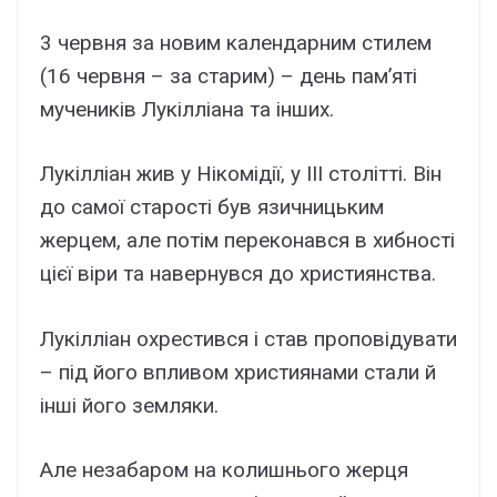
3 червня за новим календарним стилем
(16 червня – за старим) – день пам’яті
мучеників Лукілліана та інших.
Лукілліан жив у Нікомідії, у III столітті. Він
до самої старості був язичницьким
жерцем, але потім переконався в хибності
цієї віри та навернувся до християнства.
Лукілліан охрестився і став проповідувати
– під його впливом християнами стали й
інші його земляки.
Але незабаром на колишнього жерця