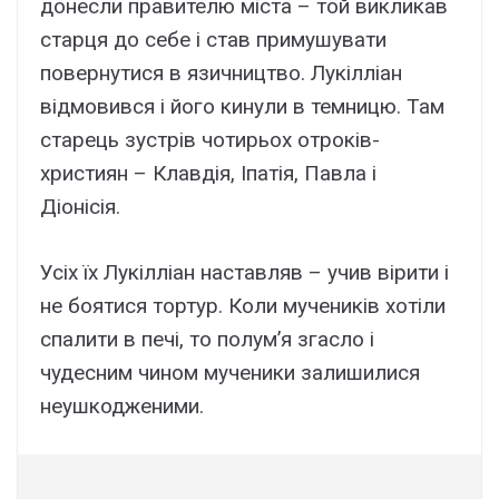
донесли правителю міста – той викликав
старця до себе і став примушувати
повернутися в язичництво. Лукілліан
відмовився і його кинули в темницю. Там
старець зустрів чотирьох отроків-
християн – Клавдія, Іпатія, Павла і
Діонісія.
Усіх їх Лукілліан наставляв – учив вірити і
не боятися тортур. Коли мучеників хотіли
спалити в печі, то полум’я згасло і
чудесним чином мученики залишилися
неушкодженими.