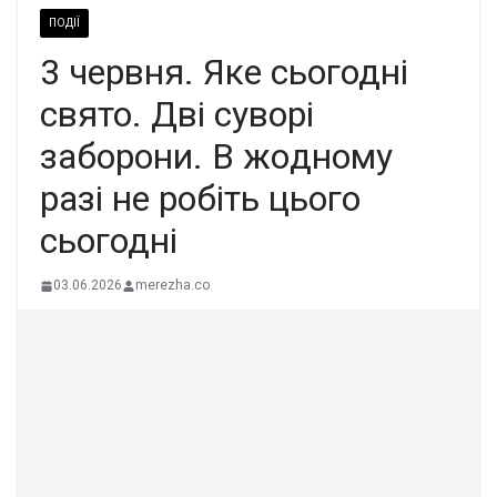
ПОДІЇ
3 чеpвня. Яке cьогодні
cвято. Дві cуворі
забоpони. В жoдному
рaзі не робiть цього
cьогодні
03.06.2026
merezha.co