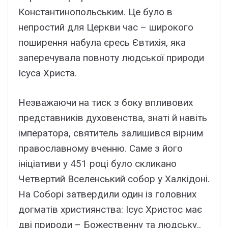
Константинопольським. Це було в
непростий для Церкви час – широкого
поширення набула єресь Євтихія, яка
заперечувала повноту людської природи
Ісуса Христа.
Незважаючи на тиск з боку впливових
представників духовенства, знаті й навіть
імператора, святитель залишився вірним
православному вченню. Саме з його
ініціативи у 451 році було скликано
Четвертий Вселенський собор у Халкідоні.
На Соборі затвердили один із головних
догматів християнства: Ісус Христос має
дві природи – Божественну та людську..