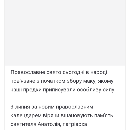
Православне свято сьогодні в народі
пов’язане з початком збору маку, якому
наші предки приписували особливу силу.
3 липня за новим православним
календарем віряни вшановують пам’ять
святителя Анатолія, патріарха