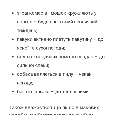
зграї комарів і мошок кружляють у
повітрі – буде спекотний і сонячний
тиждень;
павуки активно плетуть павутину – до
ясної та сухої погоди;
вода в колодязях помітно спадає – до
сильної спеки;
собака валяється в пилу – чекай
негоду;
багато щавлю – до теплої зими.
Також вважається, що якщо в макових