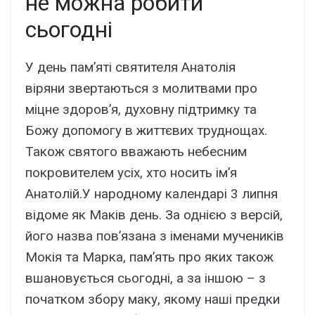
не можна робити
сьогодні
У день пам’яті святителя Анатолія
віряни
звертаються
з молитвами про
міцне здоров’я, духовну підтримку та
Божу допомогу в життєвих труднощах.
Також святого вважають небесним
покровителем усіх, хто носить ім’я
Анатолій.У народному календарі 3 липня
відоме як Маків день. За однією з версій,
його назва пов’язана з іменами мучеників
Мокія та Марка, пам’ять про яких також
вшановується сьогодні, а за іншою – з
початком збору маку, якому наші предки