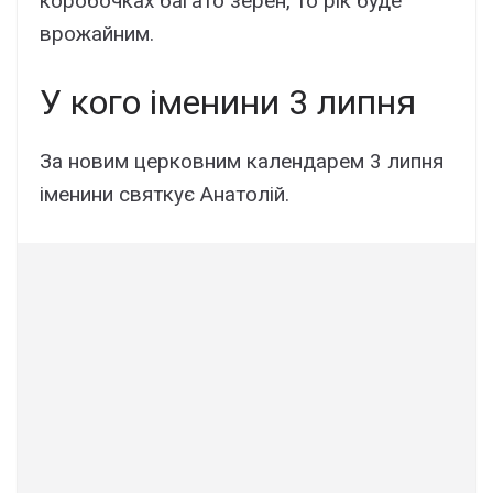
коробочках багато зерен, то рік буде
врожайним.
У кого іменини 3 липня
За новим церковним календарем 3 липня
іменини святкує Анатолій.