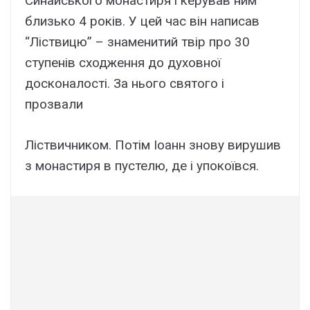
Синайського монастиря і керував ним
близько 4 років. У цей час він написав
“Ліствицю” – знаменитий твір про 30
ступенів сходження до духовної
досконалості. За нього святого і
прозвали
Ліствичником. Потім Іоанн знову вирушив
з монастиря в пустелю, де і упокоївся.