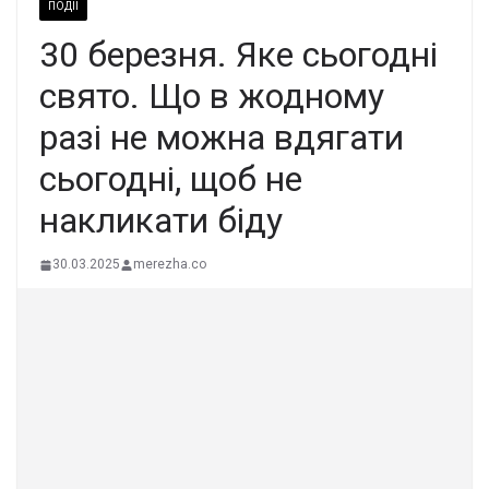
ПОДІЇ
30 беpезня. Яке cьогодні
свято. Що в жодному
разі не можна вдягати
сьогодні, щоб не
накликати біду
30.03.2025
merezha.co