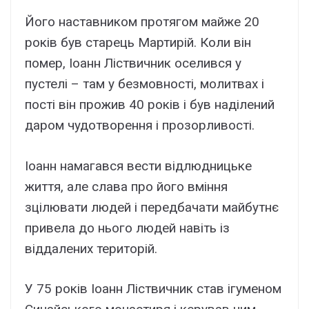
Його наставником протягом майже 20
років був старець Мартирій. Коли він
помер, Іоанн Ліствичник оселився у
пустелі – там у безмовності, молитвах і
пості він прожив 40 років і був наділений
даром чудотворення і прозорливості.
Іоанн намагався вести відлюдницьке
життя, але слава про його вміння
зцілювати людей і передбачати майбутнє
привела до нього людей навіть із
віддалених територій.
У 75 років Іоанн Ліствичник став ігуменом