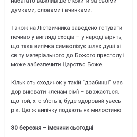
набагато важливіше стежити за своїми
думками, словами і вчинками.
Також на Ліствичника заведено готувати
печиво у вигляді сходів – у народі вірять,
що така випічка символізує шлях душі зі
світу матеріального до Божого престолу і
може забезпечити Царство Боже.
Кількість сходинок у такій “драбинці” має
дорівнювати членам сім’ї – вважається,
що той, хто з’їсть її, буде здоровий увесь
рік. Цю ж випічку подають як милостиню.
30 березня – іменини сьогодні