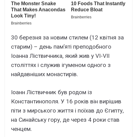
30 березня за новим стилем (12 квітня за
старим) – день пам’яті преподобного
Іоанна Ліствичника, який жив у VI-VII
століттях і служив ігуменом одного з
найдавніших монастирів.
Іоанн Ліствичник був родом із
Константинополя. У 16 років він вирішив
піти з мирського життя і поїхав до Єгипту,
на Синайську гору, де через 4 роки став
ченцем.