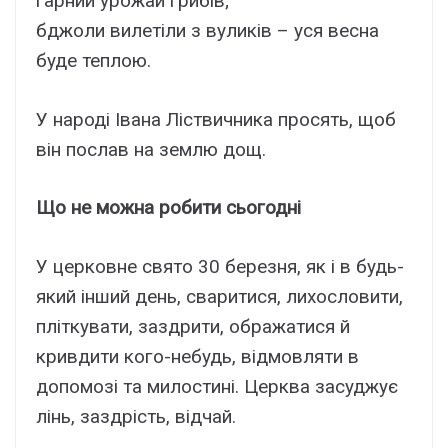
гарний урожай грибів;
бджоли вилетіли з вуликів – уся весна
буде теплою.
У народі Івана Ліствичника просять, щоб
він послав на землю дощ.
Що не можна робити сьогодні
У церковне свято 30 березня, як і в будь-
який інший день, сваритися, лихословити,
пліткувати, заздрити, ображатися й
кривдити кого-небудь, відмовляти в
допомозі та милостині. Церква засуджує
лінь, заздрість, відчай.