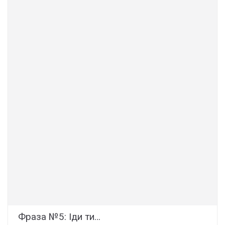
Фраза №5: Іди ти…