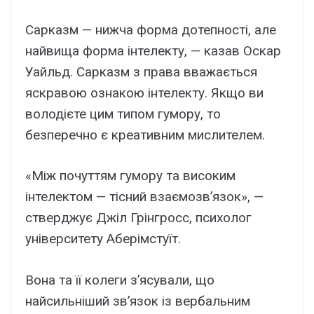
Сарказм — нижча форма дотепності, але
найвища форма інтелекту, — казав Оскар
Уайльд. Сарказм з права вважається
яскравою ознакою інтелекту. Якщо ви
володієте цим типом гумору, то
безперечно є креативним мислителем.
«Між почуттям гумору та високим
інтелектом — тісний взаємозв’язок», —
стверджує Джіл Грінгросс, психолог
університету Аберімстуїт.
Вона та її колеги з’ясували, що
найсильніший зв’язок із вербальним