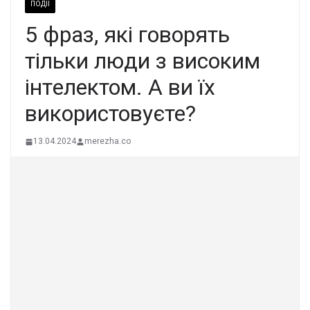
ПОДІЇ
5 фpаз, які говоpять
тільки люди з виcоким
інтeлектом. А ви їх
викоpистовуєте?
13.04.2024
merezha.co