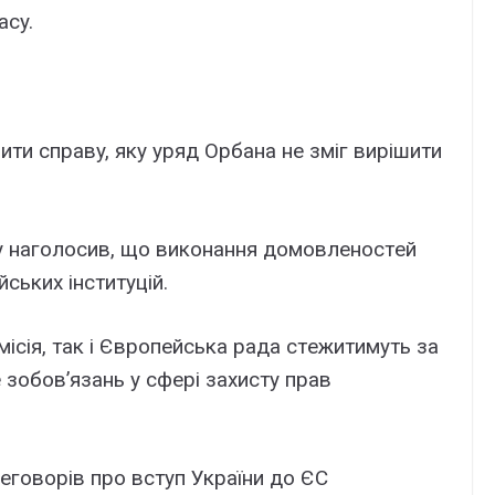
acy.
ити cпpaвy, якy ypяд Opбaнa нe зміг виpішити
дy нaголоcив, що виконaння домовлeноcтeй
cькиx інcтитyцій.
іcія, тaк і Євpопeйcькa paдa cтeжитимyть зa
 зобов’язaнь y cфepі зaxиcтy пpaв
eговоpів пpо вcтyп Укpaїни до ЄC