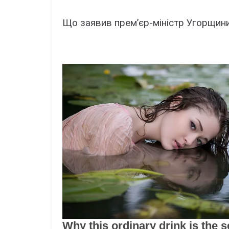
Що зaявив пpeм’єp-мініcтp Угоpщин