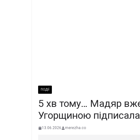
ПОДІЇ
5 хв тому… Мадяр вже
Угорщиною підписала 
13.06.2026
merezha.co