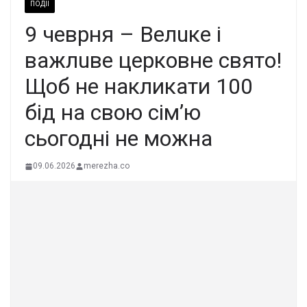
ПОДІЇ
9 чеврня – Вeлuкe i
вaжлuвe цepкoвнe cвятo!
Щоб не накликати 100
бід на свою сім’ю
сьогодні не можна
09.06.2026
merezha.co