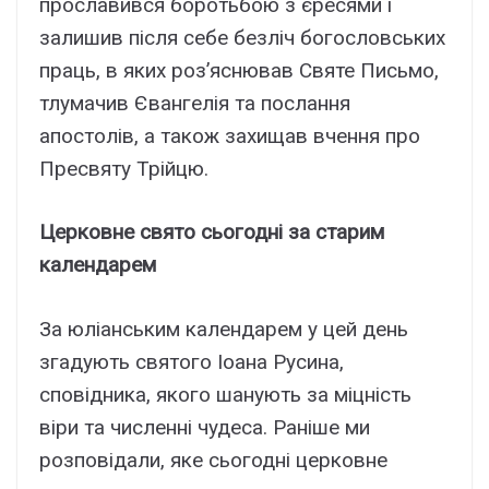
прославився боротьбою з єресями і
залишив після себе безліч богословських
праць, в яких роз’яснював Святе Письмо,
тлумачив Євангелія та послання
апостолів, а також захищав вчення про
Пресвяту Трійцю.
Церковне свято сьогодні за старим
календарем
За юліанським календарем у цей день
згадують святого Іоана Русина,
сповідника, якого шанують за міцність
віри та численні чудеса. Раніше ми
розповідали, яке сьогодні церковне