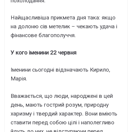
похолодання.
Найщасливіша прикмета дня така: якщо
на долоню сів метелик – чекають удача і
фінансове благополуччя.
У кого іменини 22 червня
Іменини сьогодні відзначають Кирило,
Марія.
Вважається, що люди, народжені в цей
день, мають гострий розум, природну
харизму і твердий характер. Вони вміють
ставити перед собою цілі і наполегливо
йдуть до них, не відступаючи перед