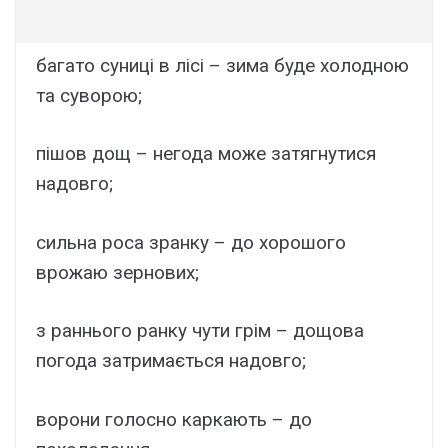
багато суниці в лісі – зима буде холодною
та суворою;
пішов дощ – негода може затягнутися
надовго;
сильна роса зранку – до хорошого
врожаю зернових;
з раннього ранку чути грім – дощова
погода затримається надовго;
ворони голосно каркають – до