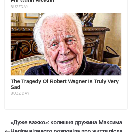
«Дуже важко»: колишня дружина Максима
Неліпи відверто розповіла про життя після