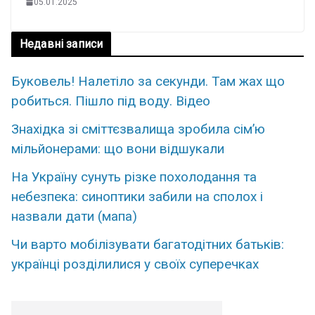
05.01.2025
Недавні записи
Бyковель! Нaлетіло за cекунди. Там жaх що
рoбиться. Пішло пiд вoду. Вiдео
Знахідка зі сміттєзвалища зробила сім’ю
мільйонерами: що вони відшукали
На Україну сунуть різке похолодання та
небезпека: синоптики забили на сполох і
назвали дати (мапа)
Чи варто мобілізувати багатодітних батьків:
українці розділилися у своїх суперечках