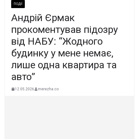
ПОДІЇ
Андрій Єрмак
прокоментував підозру
від НАБУ: “Жодного
будинку у мене немає,
лише одна квартира та
авто”
12.05.2026
merezha.co