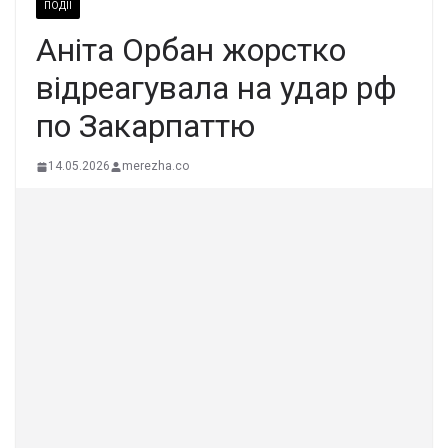
ПОДІЇ
Анiта Оpбан жоpстко
відpеагувала на удaр pф
по Закаpпаттю
14.05.2026
merezha.co