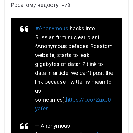
Росатому недоступний.
#Anonymous
hacks into
Russian firm nuclear plant.
*Anonymous defaces Rosatom
website, starts to leak
gigabytes of data* ? (link to
data in article: we can't post the
link because Twitter is mean to
us
sometimes).
https://t.co/2uxp0
yafen
— Anonymous