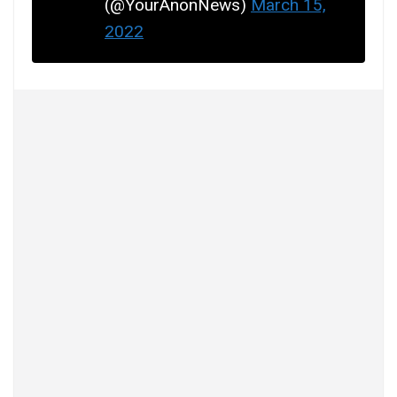
(@YourAnonNews)
March 15,
2022