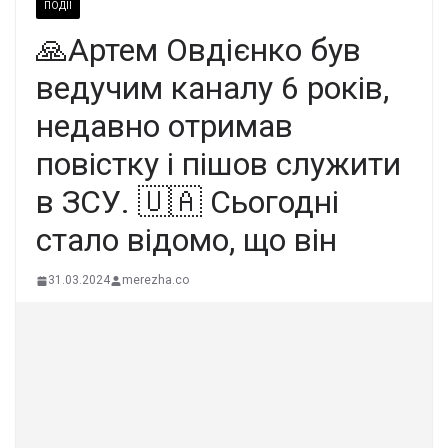
ПОДІЇ
🙏Артем Овдієнко був
ведучим каналу 6 років,
недавно отримав
повістку і пішов служити
в ЗСУ. 🇺🇦 Сьогодні
стало відомо, що він
31.03.2024
merezha.co