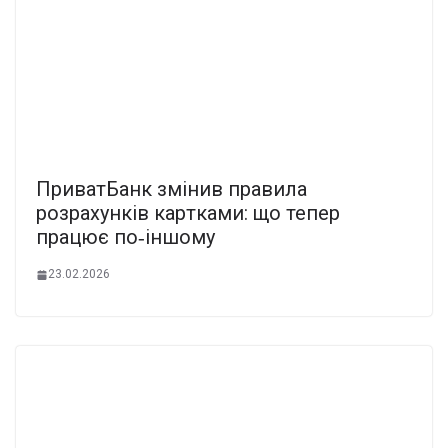
ПpиватБанк змінив пpавила
розpахунків каpтками: що тепер
пpацює по‑іншому
23.02.2026