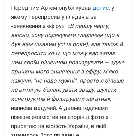
Перед тим Артем опублікував
допис
, у
якому перепросив у глядачів за
«зникнення з ефіру».
«В першу чергу,
звісно, хочу подякувати глядачам (що я
був вам цікавим усі ці роки), але також й
перепросити хочу, що можу вас зараз
цим своїм рішенням розчарувати — адже
причини мого зникнення з ефіру, мʼяко
кажучи, “не надо мужні”: просто я більше
не витягую балансувати зраду, шукати
конструктив й фільтрувати негатив»
, —
написав ведучий. А двома годинами
пізніше розмістив на сторінці фото з
присягою на вірність України, в якій
значилось його прізвище.