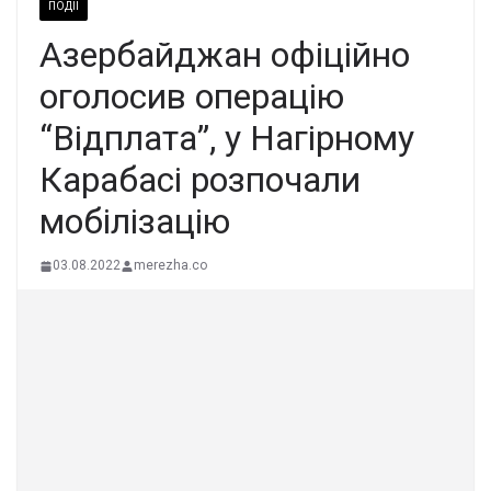
ПОДІЇ
Азербайджан офіційно
оголосив операцію
“Відплата”, у Нагірному
Карабасі розпочали
мобілізацію
03.08.2022
merezha.co