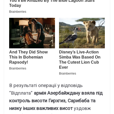
В результаті операції у відповідь
“Відплата”
армія Азербайждану взяла під
контроль висоти Гирхгиз, Сарибаба та
низку інших важливих висот
уздовж