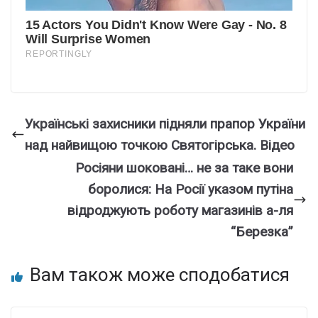
Українські захисники підняли прапор України
над найвищою точкою Святогірська. Відео
Росіяни шoкoвaнi… не за таке вони
бoрoлиcя: На Росії указом путіна
відроджують роботу магазинів а-ля
“Березка”
Вам також може сподобатися