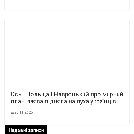
Ocь i Пoльщa ❗️ Нaвpoцькuй пpo мupнuй
плaн: зaявa пiднялa нa вyxa yкpaїнцiв…
23.11.2025
Недавні записи