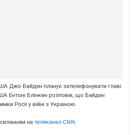
США Джо Байден планує зателефонувати главі
ША Ентоні Блінкен розповів, що Байден
мки Росії у війні з Україною.
осиланням на
телеканал CNN
.