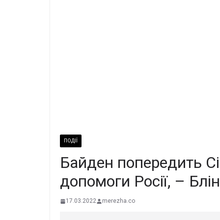
ПОДІЇ
Байден попередить Сі
допомоги Росії, – Блі
17.03.2022
merezha.co