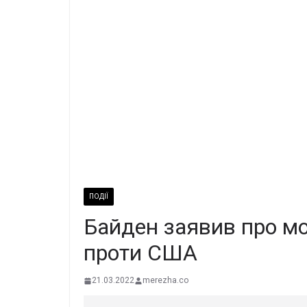
ПОДІЇ
Байден заявив про мо
проти США
21.03.2022
merezha.co