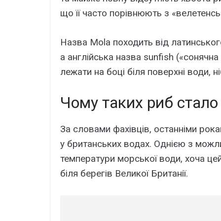
що її часто порівнюють з «велетен
Назва Mola походить від латинськог
а англійська назва sunfish («сонячна
лежати на боці біля поверхні води, ні
Чому таких риб стало
За словами фахівців, останніми рока
у британських водах. Однією з мож
температури морської води, хоча цей
біля берегів Великої Британії.