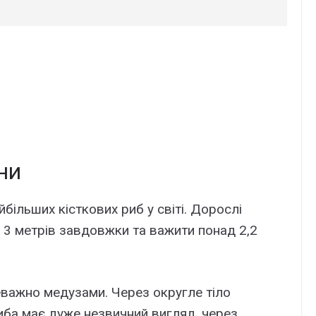
ни
більших кісткових риб у світі. Дорослі
 3 метрів завдовжки та важити понад 2,2
еважно медузами. Через округле тіло
риба має дуже незвичний вигляд, через