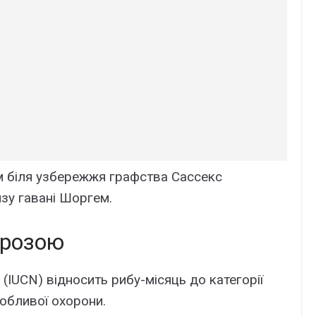
м біля узбережжя графства Сассекс
изу гавані Шоргем.
грозою
IUCN) відносить рибу-місяць до категорії
обливої охорони.