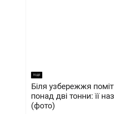
ПОДІЇ
Біля узбережжя поміт
понад дві тонни: її н
(фото)