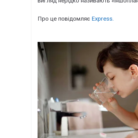
вигляд нерідко називають «іншопла
Про це повідомляє
Express.