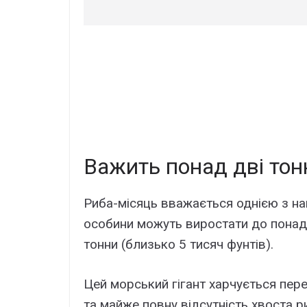
Важить понад дві тон
Риба-місяць вважається однією з най
особини можуть виростати до понад
тонни (близько 5 тисяч фунтів).
Цей морський гігант харчується пер
та майже повну відсутність хвоста 