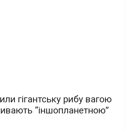
или гігантську рибу вагою
азивають “іншопланетною”