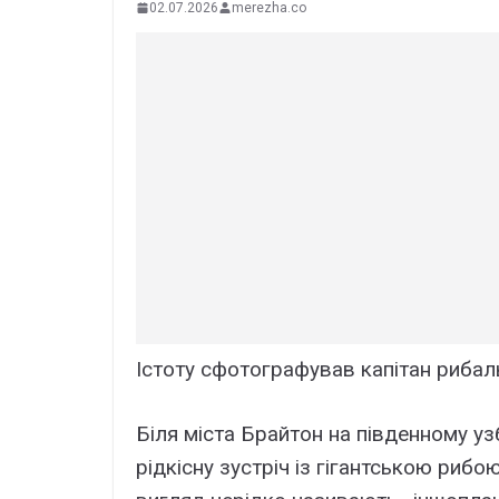
02.07.2026
merezha.co
Істоту сфотографував капітан рибал
Біля міста Брайтон на південному уз
рідкісну зустріч із гігантською рибо