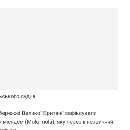
ьського судна.
бережжі Великої Британії зафіксували
ю-місяцем (Mola mola), яку через її незвичний