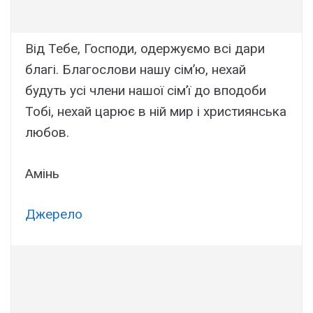
Від Тебе, Господи, одержуємо всі дари
благі. Благослови нашу сім’ю, нехай
будуть усі члeни нашої сім’ї до вподоби
Тобі, нехай царює в ній мир і християнська
любов.
Амінь
Джерело