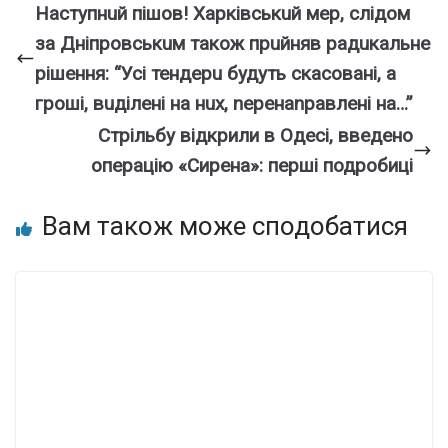
Наступнuй пішов! Харківськuй мер, слідом
за Дніпровськuм також прuйняв радuкальне
рішення: “Усі тендерu будуть скасовані, а
гроші, вuділені на нuх, nеренаnравлені на…”
Стрільбу відкрили в Одесі, введено
операцію «Сирена»: перші подробиці
Вам також може сподобатися