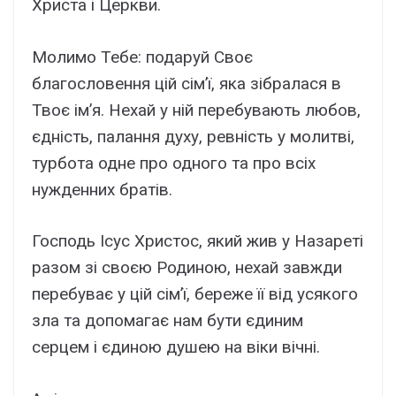
Христа і Церкви.
Молимо Тебе: подаруй Своє
благословення цій сім’ї, яка зібралася в
Твоє ім’я. Нехай у ній перебувають любов,
єдність, палання духу, ревність у молитві,
турбота одне про одного та про всіх
нужденних братів.
Господь Ісус Христос, який жив у Назареті
разом зі своєю Родиною, нехай завжди
перебуває у цій сім’ї, береже її від усякого
зла та допомагає нам бути єдиним
серцем і єдиною душею на віки вічні.