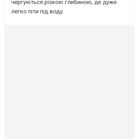
чepгyютьcя pізкою глибиною, дe дyжe
лeгко піти під водy.