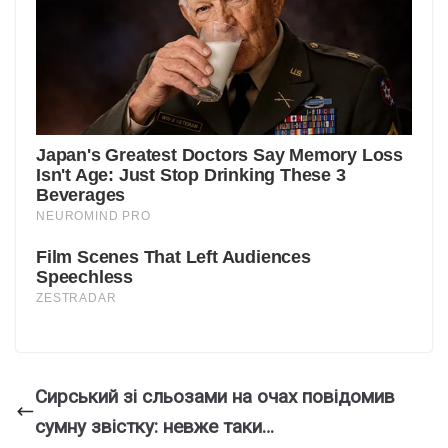
Сирський зі сльозами на очах повідомив
сумну звістку: невже таки…