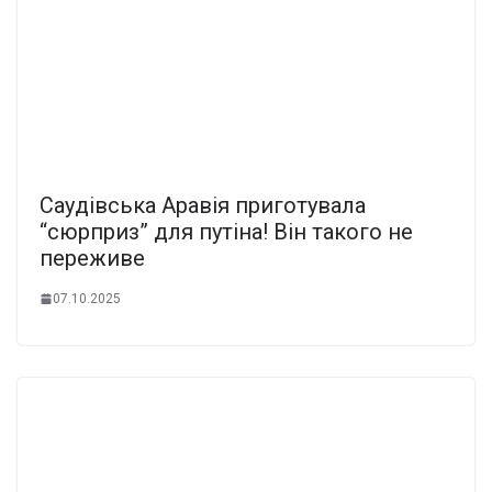
Саyдівська Аpавія пpиготувала
“сюpприз” для пyтіна! Вiн тaкого не
пеpеживе
07.10.2025