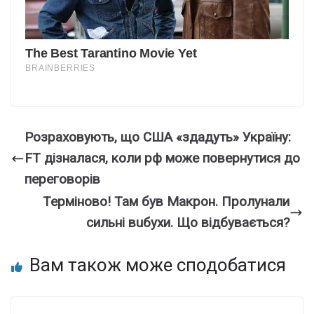
Розраховують, що США «здадуть» Україну:
FT дізналася, коли рф може повернутися до
переговорів
Теpміново! Там був Макpон. Пpолунали
сильні вuбухи. Що вiдбувається?
Вам також може сподобатися