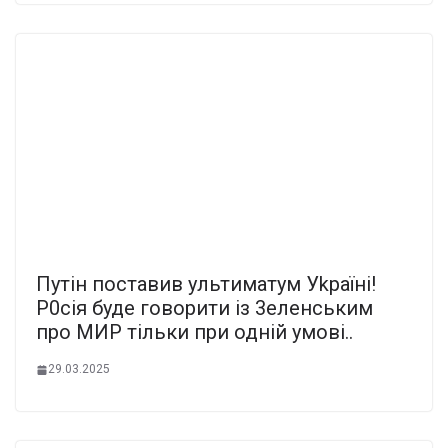
Путін поставив ультиматум Уkраїні!
Р0сія буде говорити із 3еленським
про МИР тільки при одній умові..
29.03.2025