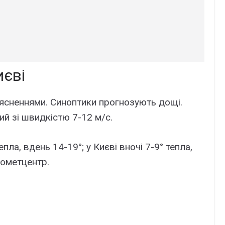
иєві
оясненнями. Синоптики прогнозують дощі.
ний зі швидкістю 7-12 м/с.
пла, вдень 14-19°; у Києві вночі 7-9° тепла,
рометцентр.