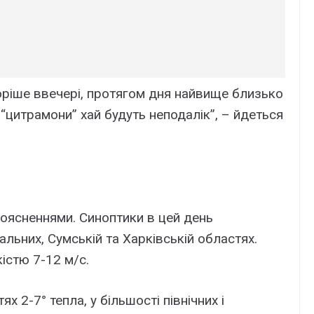
оріше ввечері, протягом дня найвище близько
 “цитрамони” хай будуть неподалік”, – йдеться
роясненнями. Синоптики в цей день
льних, Сумській та Харківській областях.
кістю 7-12 м/с.
х 2-7° тепла, у більшості північних і