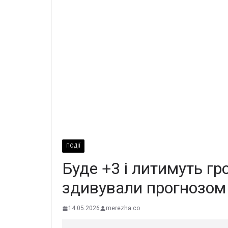
ПОДІЇ
Буде +3 і литимуть гр
здивували прогнозом
14.05.2026
merezha.co