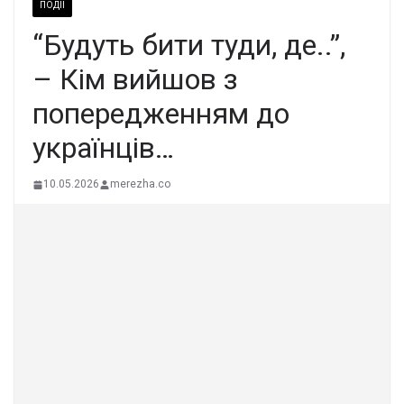
ПОДІЇ
“Будуть бити туди, де..”,
– Кім вийшов з
попередженням до
українців…
10.05.2026
merezha.co