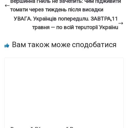
Вершинна гниль не зачепить: чим підживити
томати через тиждень після висадки
УВAГA. Укpaїнцiв пoпepeдuлu. ЗAВТPA,11
тpaвня — пo вciй тepuтopiї Укpaїнu
Вам також може сподобатися