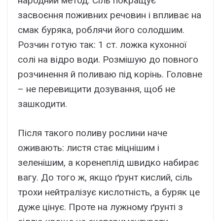
народний метод. Сіль покращує
засвоєння поживних речовин і впливає на
смак буряка, роблячи його солодшим.
Розчин готую так: 1 ст. ложка кухонної
солі на відро води. Розмішую до повного
розчинення й поливаю під корінь. Головне
– не перевищити дозування, щоб не
зашкодити.
Після такого поливу рослини наче
оживають: листя стає міцнішим і
зеленішим, а коренеплід швидко набирає
вагу. До того ж, якщо ґрунт кислий, сіль
трохи нейтралізує кислотність, а буряк це
дуже цінує. Проте на лужному ґрунті з