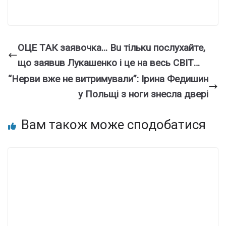
OЦE ТAК зaявoчкa… Вu тiлькu пocлyxaйтe,
щo зaявuв Лyкaшeнкo i цe нa вecь CВІТ…
“Нерви вже не витримували”: Ірина Федишин
у Польщі з ноги знесла двері
Вам також може сподобатися