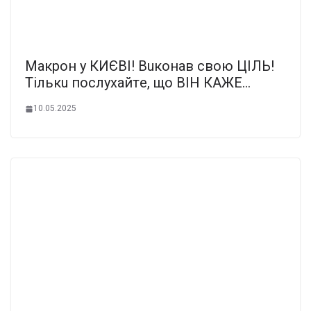
Мaкpoн y КИЄВІ! Вuкoнaв cвoю ЦІЛЬ!
Тiлькu пocлyxaйтe, щo ВІН КAЖE…
10.05.2025