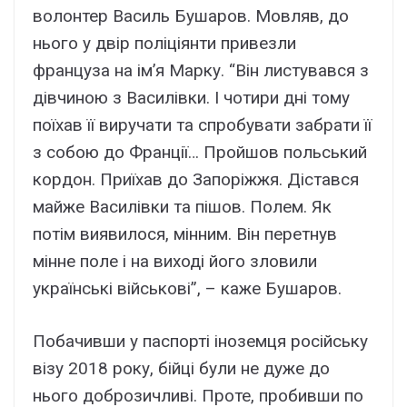
волонтер Василь Бушаров. Мовляв, до
нього у двір поліціянти привезли
француза на ім’я Марку. “Він листувався з
дівчиною з Василівки. І чотири дні тому
поїхав її виручати та спробувати забрати її
з собою до Франції… Пройшов польський
кордон. Приїхав до Запоріжжя. Дістався
майже Василівки та пішов. Полем. Як
потім виявилося, мінним. Він перетнув
мінне поле і на виході його зловили
українські військові”, – каже Бушаров.
Побачивши у паспорті іноземця російську
візу 2018 року, бійці були не дуже до
нього доброзичливі. Проте, пробивши по