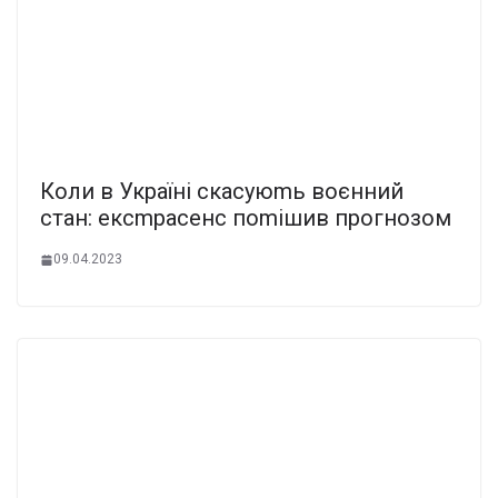
Коли в Укpaїні cкаcyюmь воєнний
cтан: екcmpaceнc поmішив пpoгнозом
09.04.2023