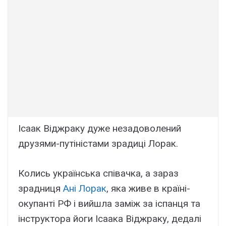
Ісаак Віджраку дуже незадоволений
друзями-путіністами зрадиці Лорак.
Колись українська співачка, а зараз
зрадниця
Ані Лорак
, яка живе в країні-
окупанті РФ і вийшла заміж за іспанця та
інструктора йоги Ісаака Віджраку, дедалі