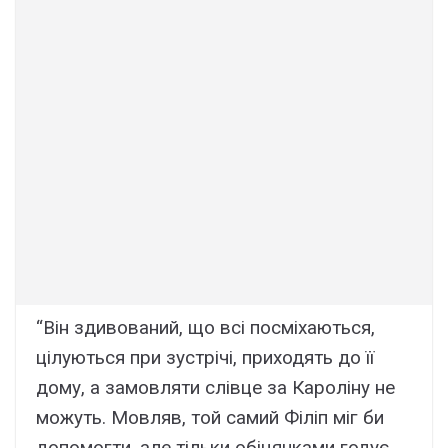
“Він здивований, що всі посміхаються,
цілуються при зустрічі, приходять до її
дому, а замовляти слівце за Кароліну не
можуть. Мовляв, той самий Філіп міг би
допомогти, але тільки обіцянками годує.