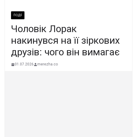
ПОДІЇ
Чоловік Лорак
накинувся на її зіркових
друзів: чого він вимагає
01.07.2026
merezha.co