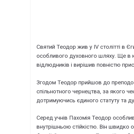
Святий Теодор жив у IV столітті в Єг
особливого духовного шляху. Ще в ю
відлюдників і вирішив повністю при
Згодом Теодор прийшов до преподо
спільнотного чернецтва, за якого че
дотримуючись єдиного статуту та ду
Серед учнів Пахомія Теодор особлив
внутрішньою стійкістю. Він швидко о