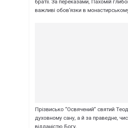
братії. За переказами, Пахомій глиб
важливі обов’язки в монастирському
Прізвисько “Освячений” святий Теод
духовному сану, а й за праведне, чи
відданістю Богу.