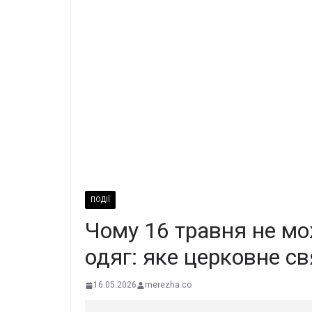
ПОДІЇ
Чому 16 травня не м
одяг: яке церковне св
16.05.2026
merezha.co