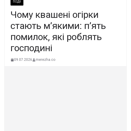
ПОДІЇ
Чому квашені огірки
стають м’якими: п’ять
помилок, які роблять
господині
09.07.2026
merezha.co