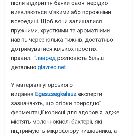
після відкриття банки овочі нерідко
виявляються м’якими або порожніми
всередині. Щоб вони залишалися
пружними, хрусткими та ароматними
навіть через кілька тижнів, достатньо
дотримуватися кількох простих
правил.
Главред
розповість більш
детально.
glavred.net
У матеріалі угорського
видання
Egeszsegkalauz
е
ксперти
зазначають, що огірки природної
ферментації корисні для здоров’я, адже
містять молочнокислі бактерії, які
підтримують мікрофлору кишківника, а