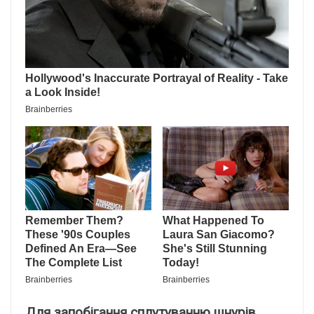
Для запобігання сплутуванню шнурів