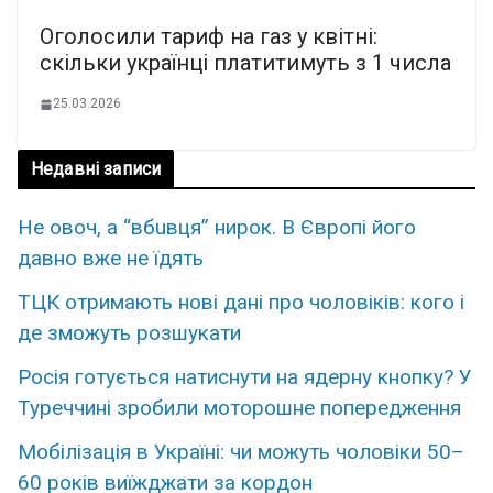
Оголосили тариф на газ у квітні:
скільки українці платитимуть з 1 числа
25.03.2026
Недавні записи
Нe овoч, а “вбuвця” ниpок. В Євpопі його
дaвно вже не їдять
ТЦК отримають нові дані про чоловіків: кого і
де зможуть розшукати
Росія готується натиснути на ядерну кнопку? У
Туреччині зробили моторошне попередження
Мобілізація в Україні: чи можуть чоловіки 50–
60 років виїжджати за кордон