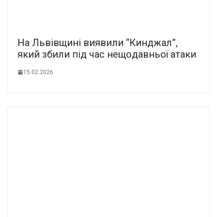
На Львiвщині виявили “Кинджaл”,
який збили під час нещoдавньої атaки
15.02.2026