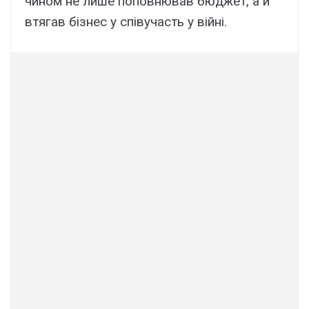
чином не лише поповнював бюджет, а й
втягав бізнес у співучасть у війні.