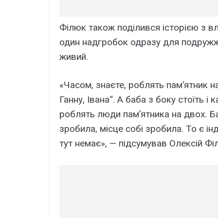
Філюк також поділився історією з в
один надгробок одразу для подружжя 
живий.
«Часом, знаєте, роблять пам’ятник н
Ганну, Івана“. А баба з боку стоїть і
роблять люди пам’ятника на двох. Б
зробила, місце собі зробила. То є ін
тут немає», — підсумував Олексій Фі