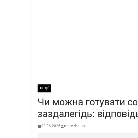
ПОДІЇ
Чи можна готувати со
заздалегідь: відпові
03.06.2026
merezha.co