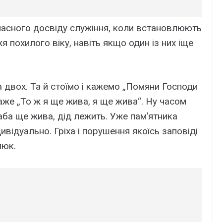
ласного досвіду служіння, коли встановлюють
похилого віку, навіть якщо один із них іще
а двох. Та й стоїмо і кажемо „Помяни Господи
 каже „То ж я ще жива, я ще жива“. Ну часом
аба ще жива, дід лежить. Уже пам’ятника
дивідуально. Гріха і порушення якоїсь заповіді
люк.