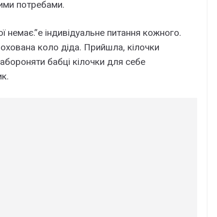
ими потребами.
ої немає.”е індивідуальне питання кожного.
похована коло діда. Прийшла, кілочки
забороняти бабці кілочки для себе
к.