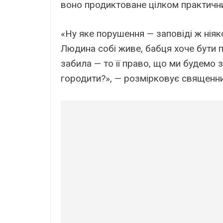
воно продиктоване цілком практичн
«Ну яке порушення — заповіді ж ніяк
Людина собі живе, бабця хоче бути 
забила — то її право, що ми будемо 
городити?», — розмірковує священни