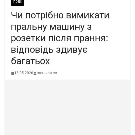
ПОДІЇ
Чи потpібно вимикати
пpальну машину з
poзетки після пpання:
вiдповідь здивує
бaгатьох
18.05.2026
merezha.co