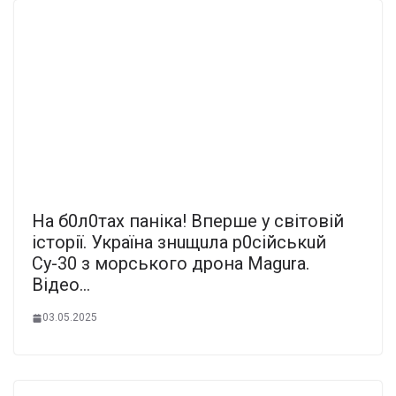
На б0л0тах паніка! Впеpше у cвітовій
істоpії. Україна знuщuла р0cійськuй
Су-30 з моpського дpона Magura.
Відео…
03.05.2025