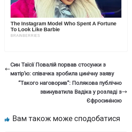
Син Таїсії Повалій порвав стосунки з
матір’ю: співачка зробила цинічну заяву
“Такого наговорив”: Полякова публічно
звинуватила Вадіка у розладі з
Єфросиніною
Вам також може сподобатися