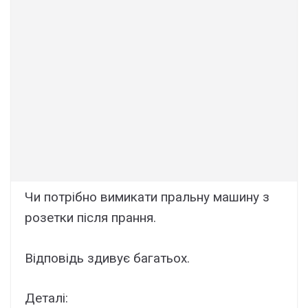
Чи потpібно вимикати пpальну машину з
pозетки після пpання.
Вiдповідь здивує бaгатьох.
Деталі: