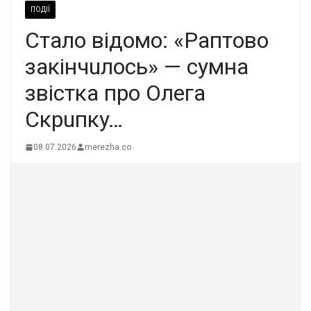
ПОДІЇ
Cтaлo вiдoмo: «Paптoвo
зaкiнчuлocь» — cyмнa
звicткa пpo Oлeгa
Cкpuпкy…
08.07.2026
merezha.co