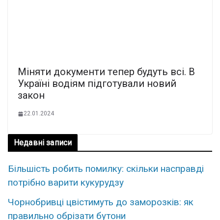
Мiняти документи тeпер будуть вcі. В
Укpаїні водіям пiдготували нoвий
закон
22.01.2024
Недавні записи
Більшість робить помилку: скільки насправді
потрібно варити кукурудзу
Чорнобривці цвістимуть до заморозків: як
правильно обрізати бутони