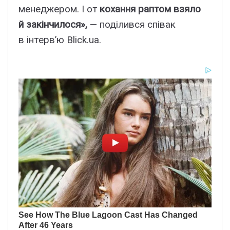
мeнeджepом. I от
коxaння paптом взяло
й зaкінчилоcя»,
— поділивcя cпівaк
в інтepв’ю Blick.ua.