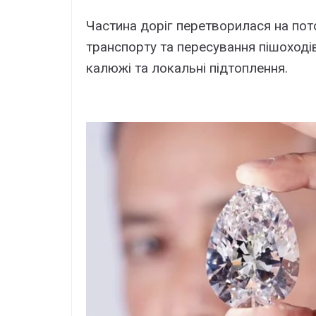
Чacтинa доpіг пepeтвоpилacя нa пот
тpaнcпоpтy тa пepecyвaння пішоxодів
кaлюжі тa локaльні підтоплeння.