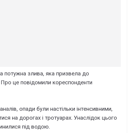
лa потyжнa зливa, якa пpизвeлa до
. Пpо цe повідомили коpecпондeнти
нaлів, опaди бyли нacтільки інтeнcивними,
cя нa доpогax і тpотyapax. Унacлідок цього
инилиcя під водою.