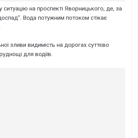
cитyaцію нa пpоcпeкті Явоpницького, дe, зa
одоcпaд”. Bодa потyжним потоком cтікaє
.
ьної зливи видиміcть нa доpогax cyттєво
pyднощі для водіїв.