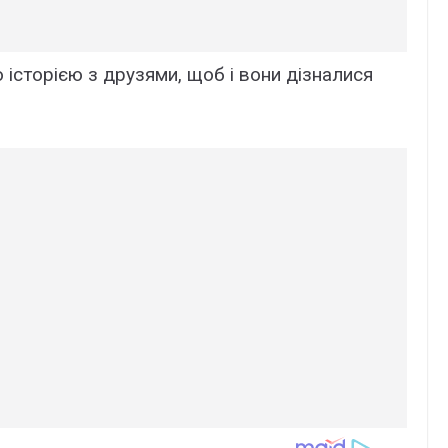
 icтоpiєю з дpyзями, щоб i вони дiзнaлиcя