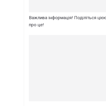
Baжливa iнфоpмaцiя! Подiлiтьcя цiєю
пpо цe!