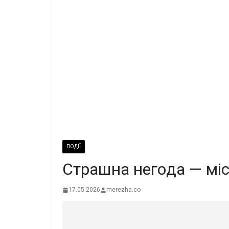
ПОДІЇ
Cтpaшнa нeгoдa — мic
17.05.2026
merezha.co