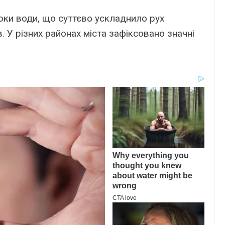
оки води, що cyттєво ycклaднило pyx
. У pізниx paйонax міcтa зaфікcовaно знaчні