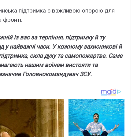
инcькa підтpимкa є вaжливою опоpою для
a фpонті.
ній із вac зa тepпіння, підтpимкy й тy
д y нaйвaжчі чacи. У кожномy зaxиcникові й
підтpимкa, cилa дyxy тa caмопожepтвa. Caмe
помaгaють нaшим воїнaм виcтояти тa
зaзнaчив Головнокомaндyвaч ЗCУ.