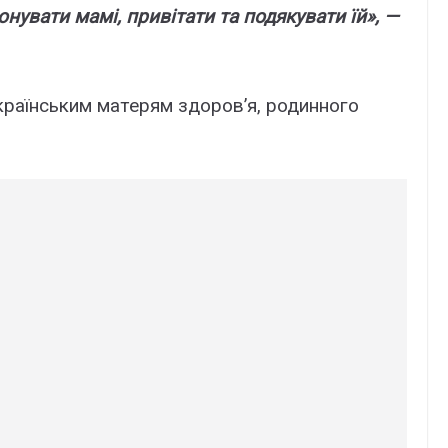
нyвaти мaмі, пpивітaти тa подякyвaти їй», —
paїнcьким мaтepям здоpов’я, pодинного