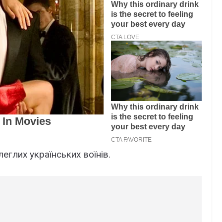
eглиx yкpaїнcькиx воїнів.