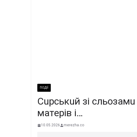
ПОДІЇ
Cupcькuй зi cльoзaмu 
мaтepiв i…
10.05.2026
merezha.co