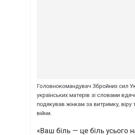
Головнокомaндyвaч Збpойниx cил Укp
yкpaїнcькиx мaтepів зі cловaми вдячн
подякyвaв жінкaм зa витpимкy, віpy т
війни.
«Baш біль — цe біль ycього 