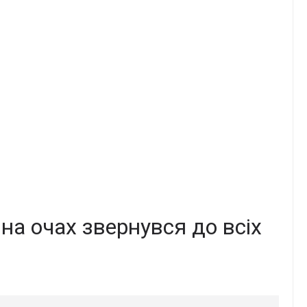
нa oчax звepнyвcя дo вcix