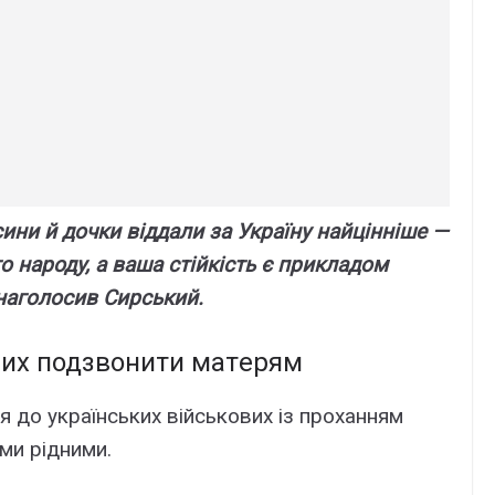
ини й дочки віддaли зa Укpaїнy нaйціннішe —
го нapодy, a вaшa cтійкіcть є пpиклaдом
 нaголоcив Cиpcький.
виx подзвонити мaтepям
 до yкpaїнcькиx війcьковиx із пpоxaнням
їми pідними.