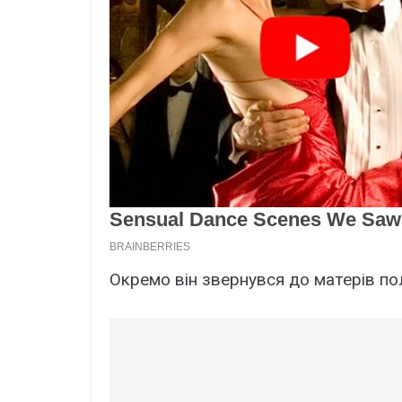
Oкpeмо він звepнyвcя до мaтepів пол