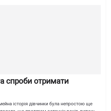
та спроби отримати
мейна історія дівчинки була непростою ще