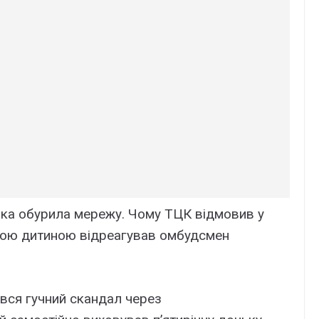
ака обурила мережу. Чому ТЦК відмовив у
ічною дитиною відреагував омбудсмен
івся гучний скандал через