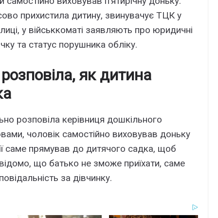
й самостійно виховував п’ятирічну доньку.
сово прихистила дитину, звинувачує ТЦК у
лиці, у військкоматі заявляють про юридичні
чку та статус порушника обліку.
розповіла, як дитина
ка
ьно розповіла керівниця дошкільного
овами, чоловік самостійно виховував доньку
ції саме прямував до дитячого садка, щоб
 відомо, що батько не зможе приїхати, саме
повідальність за дівчинку.