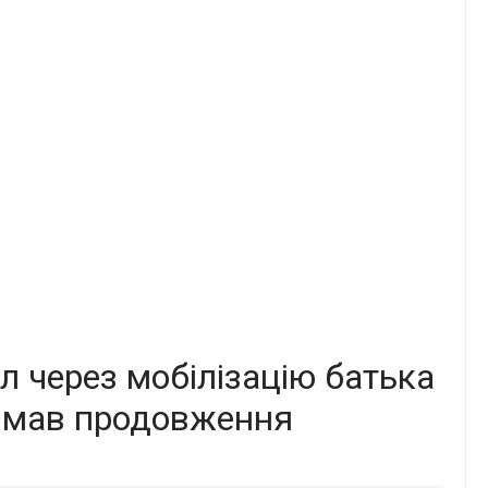
ал через мобілізацію батька
римав продовження