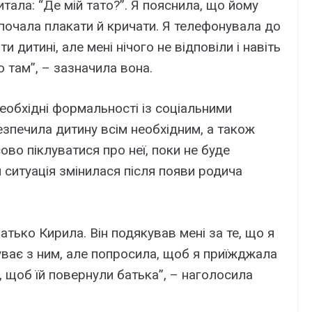
тала: “Де мій тато?”. Я пояснила, що йому
 почала плакати й кричати. Я телефонувала до
 дитині, але мені нічого не відповіли і навіть
о там”, – зазначила вона.
еобхідні формальності із соціальними
зпечила дитину всім необхідним, а також
во піклуватися про неї, поки не буде
 ситуація змінилася після появи родича
атько Кирила. Він подякував мені за те, що я
уває з ним, але попросила, щоб я приїжджала
, щоб їй повернули батька”, – наголосила