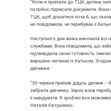
“Коли я приїхала до ТЦК, дитина запи
потрібно підписати документи. Вона
ТЦК, щоб дізнатися хоча б, що сказати
не повідомили, чи перебуває її батьк
Наступного дня жінка виконала всі н
службами. Вона повідомила, що забе
підтвердила свою готовність тимчасо
вирішено питання із батьком. Згодом
дівчинки.
“30 червня приїхав дідусь дитини – б
забрала дівчинку. Зараз вона переб
її навідувати. Я зроблю все можливе
Наталія Євтушенко.