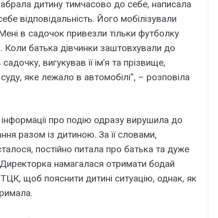
 забрала дитину тимчасово до себе, написала
 себе відповідальність. Його мобілізували
 Мені в садочок привезли тільки футболку
и. Коли батька дівчинки заштовхували до
 садочку, вигукував її ім’я та прізвище,
уду, яке лежало в автомобілі”, – розповіла
.
 інформації про подію одразу вирушила до
ня разом із дитиною. За її словами,
сталося, постійно питала про батька та дуже
. Директорка намагалася отримати бодай
ТЦК, щоб пояснити дитині ситуацію, однак, як
тримала.