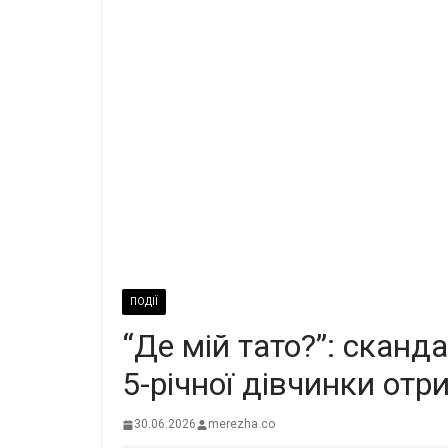
ПОДІЇ
“Де мій тато?”: сканд
5-річної дівчинки от
30.06.2026
merezha.co