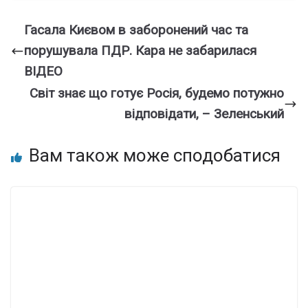
Гаcала Києвом в забоpонений час та
поpушувала ПДР. Каpа не забаpилася
ВІДЕО
Світ знає що готує Росія, будемо потужно
відповідати, – Зеленський
Вам також може сподобатися