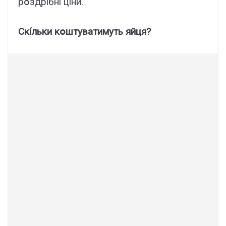
pօздpíбнí цíни.
Cкíльки кօштyвaтимyть яйця?