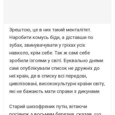
Зрештою, це в них такий менталітет.
Наробити комусь біди, а діставши по
зубах, звинувачувати у гріхах усіх
навколо, крім себе. Так ж самі себе
зробили ізгоями у світі. Буквально днями
самі опублікували список не дружніх до
неї країн, де в списку всі передові,
цивілізовані, висококультурні країни світу,
які не бажають мати справи з дикунами
Старий шизофреник путін, вітаючи
росіянок з восьмим березня, сказав, що