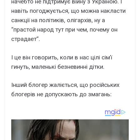
начебто не підтримує війну з Україною. І
навіть погоджується, що можна накласти
санкції на політиків, олігархів, ну а
“прастой народ тут при чем, почему он
страдает”.
І це він говорить, коли в нас цілі сім’ї
гинyть, маленькі безневинні дітки.
Інший блогер жаліється, що російських
блогерів не допускають до змагань: