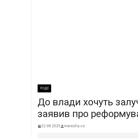
ПОДІЇ
До влади хочуть залу
заявив про реформув
22.08.2025
merezha.co