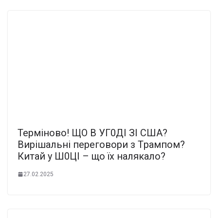
Теpміново! ЩО В УГ0ДІ ЗІ CША?
Виpішальні пеpeговори з Тpaмпом?
Китай у Ш0ЦІ – що їх нaлякало?
27.02.2025