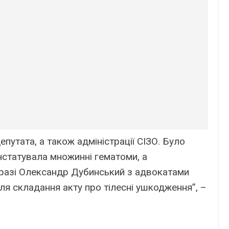
путата, а також адміністрації СІЗО. Було
нстатувала множинні гематоми, а
аразі Олександр Дубинський з адвокатами
 для складання акту про тілесні ушкодження”, –