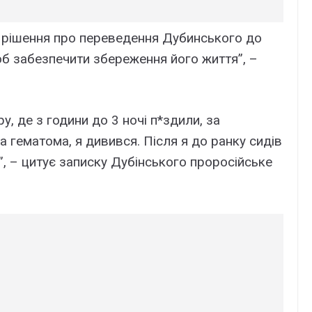
 рішення про переведення Дубинського до
об забезпечити збереження його життя”, –
, де з години до 3 ночі п*здили, за
а гематома, я дивився. Після я до ранку сидів
11”, – цитує записку Дубінського проросійське