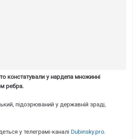
ито констатували у нардепа множинні
ом ребра.
кий, підозрюваний у державній зраді,
деться у телеграмі-каналі
Dubinsky.pro
.