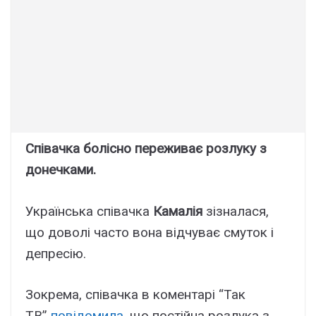
Співачка болісно переживає розлуку з
донечками.
Українська співачка
Камалія
зізналася,
що доволі часто вона відчуває смуток і
депресію.
Зокрема, співачка в коментарі “Так
ТВ”
повідомила
, що постійна розлука з