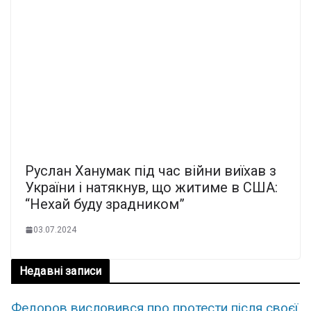
Руслан Ханумак під час війни виїхав з
України і натякнув, що житиме в США:
“Нехай буду зрадником”
03.07.2024
Недавні записи
Федоров висловився про протести після своєї