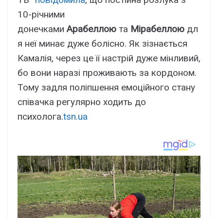
10-річними
донечками
Арабеллою
та
Мірабеллою
дл
я неї минає дуже болісно. Як зізнається
Камалія, через це її настрій дуже мінливий,
бо вони наразі проживають за кордоном.
Тому задля поліпшення емоційного стану
співачка регулярно ходить до
психолога.
tsn.ua