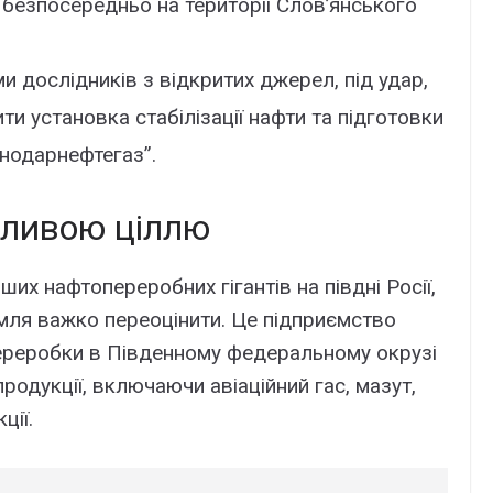
безпосередньо на території Слов’янського
ми дослідників з відкритих джерел, під удар,
ти установка стабілізації нафти та підготовки
нодарнефтегаз”.
жливою ціллю
их нафтопереробних гігантів на півдні Росії,
емля важко переоцінити. Це підприємство
переробки в Південному федеральному окрузі
одукції, включаючи авіаційний гас, мазут,
ції.