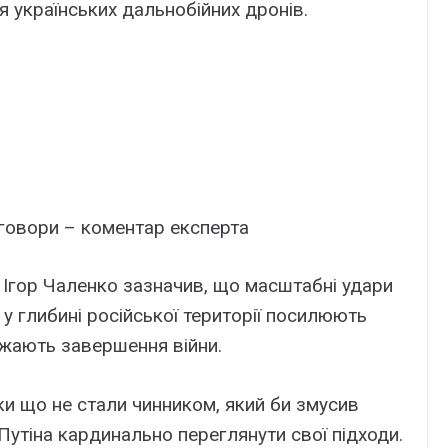
 українських дальнобійних дронів.
еговори – коментар експерта
й Ігор Чаленко зазначив, що масштабні удари
 у глибині російської території посилюють
ижають завершення війни.
оки що не стали чинником, який би змусив
утіна кардинально переглянути свої підходи.