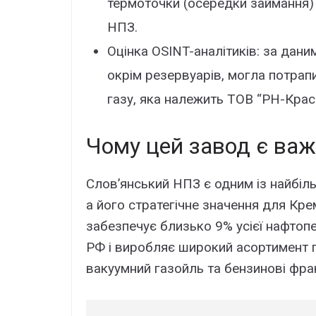
термоточки (осередки займання) 
НПЗ.
Оцінка OSINT-аналітиків: за дани
окрім резервуарів, могла потрапи
газу, яка належить ТОВ “РН-Крас
Чому цей завод є ва
Слов’янський НПЗ є одним із найбільш
а його стратегічне значення для Кр
забезпечує близько 9% усієї нафто
РФ і виробляє широкий асортимент пр
вакуумний газойль та бензинові фрак