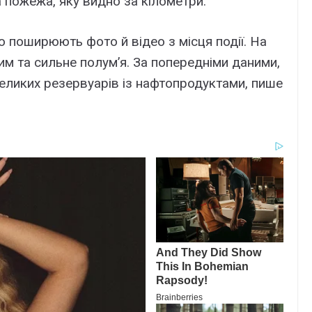
пожежа, яку видно за кілометри.
о поширюють фото й відео з місця події. На
им та сильне полум’я. За попередніми даними,
еликих резервуарів із нафтопродуктами, пише