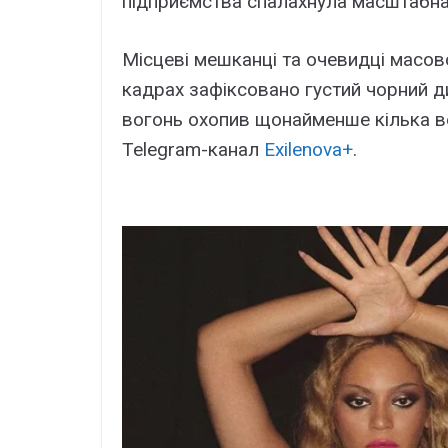
підприємства спалахнула масштабна 
Місцеві мешканці та очевидці масов
кадрах зафіксовано густий чорний д
вогонь охопив щонайменше кілька в
Telegram-канал
Exilenova+
.