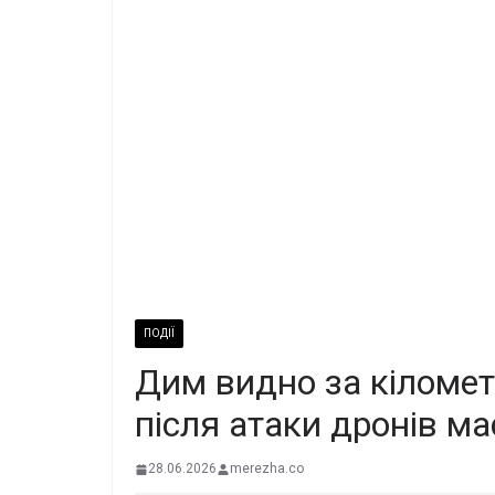
ПОДІЇ
Дим видно за кіломет
після атаки дронів м
28.06.2026
merezha.co